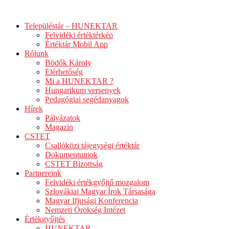
Ugrás
a
Településtár – HUNEKTAR
tartalomhoz
Felvidéki értéktérkép
Értéktár Mobil App
Rólunk
Bödők Károly
Elérhetőség
Mi a HUNEKTAR ?
Hungarikum versenyek
Pedagógiai segédanyagok
Hírek
Pályázatok
Magazin
CSTET
Csallóközi tájegységi értéktár
Dokumentumok
CSTET Bizottság
Partnereink
Felvidéki értékgyőjtő mozgalom
Szlovákiai Magyar Írok Társasága
Magyar Ifjusági Konferencia
Nemzeti Örökség Intézet
Értékgyűjtés
HUNEKTAR