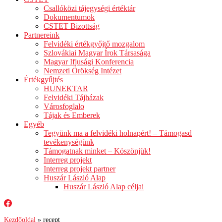
Csallóközi tájegységi értéktár
Dokumentumok
CSTET Bizottság
Partnereink
Felvidéki értékgyőjtő mozgalom
Szlovákiai Magyar Írok Társasága
Magyar Ifjusági Konferencia
Nemzeti Örökség Intézet
Értékgyűjtés
HUNEKTAR
Felvidéki Tájházak
Városfoglalo
Tájak és Emberek
Egyéb
Tegyünk ma a felvidéki holnapért! – Támogasd
tevékenységünk
Támogatnak minket – Köszönjük!
Interreg projekt
Interreg projekt partner
Huszár László Alap
Huszár László Alap céljai
Kezdőoldal
»
recept