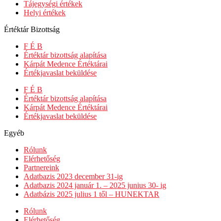
Tájegységi értékek
Helyi értékek
Értéktár Bizottság
F É B
Értéktár bizottság alapítása
Kárpát Medence Értéktárai
Értékjavaslat beküldése
F É B
Értéktár bizottság alapítása
Kárpát Medence Értéktárai
Értékjavaslat beküldése
Egyéb
Rólunk
Elérhetőség
Partnereink
Adatbazis 2023 december 31-ig
Adatbazis 2024 január 1. – 2025 junius 30- ig
Adatbázis 2025 julius 1 től – HUNEKTAR
Rólunk
Elérhetőség