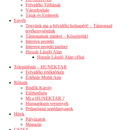
Felvidéki Tájházak
Városfoglalo
Tájak és Emberek
Egyéb
Tegyünk ma a felvidéki holnapért! – Támogasd
tevékenységünk
Támogatnak minket – Köszönjük!
Interreg projekt
Interreg projekt partner
Huszár László Alap
Huszár László Alap céljai
Településtár – HUNEKTAR
Felvidéki értéktérkép
Értéktár Mobil App
Rólunk
Bödők Károly
Elérhetőség
Mi a HUNEKTAR ?
Hungarikum versenyek
Pedagógiai segédanyagok
Hírek
Pályázatok
Magazin
CSTET