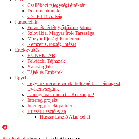
Csallóközi tájegységi értéktár
Dokumentumok
CSTET Bizottság
Partnereink
Felvidéki értékgyőjtő mozgalom
Szlovákiai Magyar Írok Társasága
Magyar Ifjusági Konferencia
Nemzeti Örökség Intézet
Értékgyűjtés
HUNEKTAR
Felvidéki Tájházak
Városfoglalo
Tájak és Emberek
Egyéb
Tegyünk ma a felvidéki holnapért! – Támogasd
tevékenységünk
Támogatnak minket – Köszönjük!
Interreg projekt
Interreg projekt partner
Huszár László Alap
Huszár László Alap céljai
Kezdőoldal
»
Huszár László Alap céljai