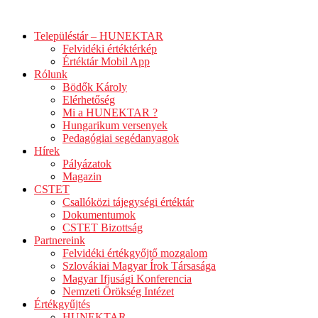
Ugrás
a
Településtár – HUNEKTAR
tartalomhoz
Felvidéki értéktérkép
Értéktár Mobil App
Rólunk
Bödők Károly
Elérhetőség
Mi a HUNEKTAR ?
Hungarikum versenyek
Pedagógiai segédanyagok
Hírek
Pályázatok
Magazin
CSTET
Csallóközi tájegységi értéktár
Dokumentumok
CSTET Bizottság
Partnereink
Felvidéki értékgyőjtő mozgalom
Szlovákiai Magyar Írok Társasága
Magyar Ifjusági Konferencia
Nemzeti Örökség Intézet
Értékgyűjtés
HUNEKTAR