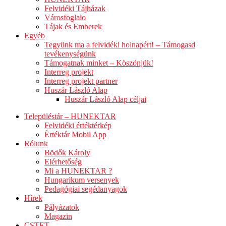
Felvidéki Tájházak
Városfoglalo
Tájak és Emberek
Egyéb
Tegyünk ma a felvidéki holnapért! – Támogasd
tevékenységünk
Támogatnak minket – Köszönjük!
Interreg projekt
Interreg projekt partner
Huszár László Alap
Huszár László Alap céljai
Településtár – HUNEKTAR
Felvidéki értéktérkép
Értéktár Mobil App
Rólunk
Bödők Károly
Elérhetőség
Mi a HUNEKTAR ?
Hungarikum versenyek
Pedagógiai segédanyagok
Hírek
Pályázatok
Magazin
CSTET