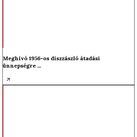
Meghívó 1956-os díszzászló átadási
ünnepségre ...