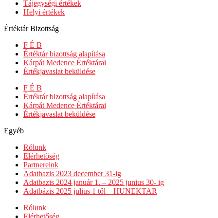
Tájegységi értékek
Helyi értékek
Értéktár Bizottság
F É B
Értéktár bizottság alapítása
Kárpát Medence Értéktárai
Értékjavaslat beküldése
F É B
Értéktár bizottság alapítása
Kárpát Medence Értéktárai
Értékjavaslat beküldése
Egyéb
Rólunk
Elérhetőség
Partnereink
Adatbazis 2023 december 31-ig
Adatbazis 2024 január 1. – 2025 junius 30- ig
Adatbázis 2025 julius 1 től – HUNEKTAR
Rólunk
Elérhetőség