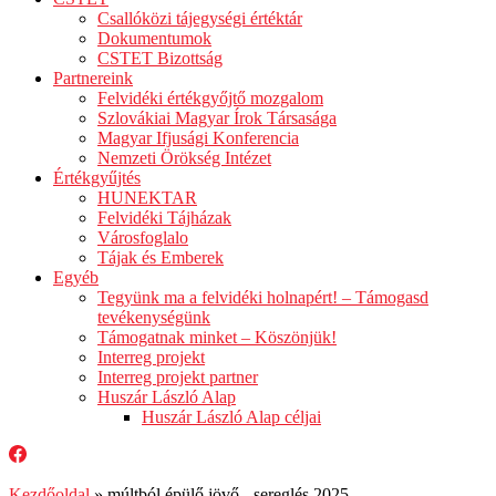
Csallóközi tájegységi értéktár
Dokumentumok
CSTET Bizottság
Partnereink
Felvidéki értékgyőjtő mozgalom
Szlovákiai Magyar Írok Társasága
Magyar Ifjusági Konferencia
Nemzeti Örökség Intézet
Értékgyűjtés
HUNEKTAR
Felvidéki Tájházak
Városfoglalo
Tájak és Emberek
Egyéb
Tegyünk ma a felvidéki holnapért! – Támogasd
tevékenységünk
Támogatnak minket – Köszönjük!
Interreg projekt
Interreg projekt partner
Huszár László Alap
Huszár László Alap céljai
Kezdőoldal
»
múltból épülő jövő - sereglés 2025