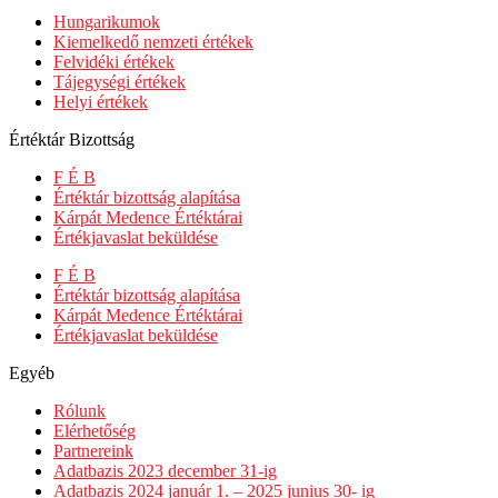
Hungarikumok
Kiemelkedő nemzeti értékek
Felvidéki értékek
Tájegységi értékek
Helyi értékek
Értéktár Bizottság
F É B
Értéktár bizottság alapítása
Kárpát Medence Értéktárai
Értékjavaslat beküldése
F É B
Értéktár bizottság alapítása
Kárpát Medence Értéktárai
Értékjavaslat beküldése
Egyéb
Rólunk
Elérhetőség
Partnereink
Adatbazis 2023 december 31-ig
Adatbazis 2024 január 1. – 2025 junius 30- ig