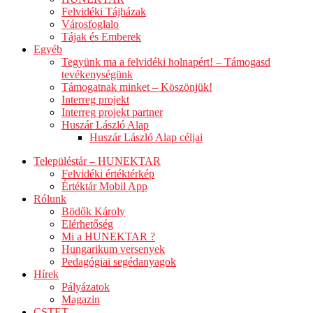
Felvidéki Tájházak
Városfoglalo
Tájak és Emberek
Egyéb
Tegyünk ma a felvidéki holnapért! – Támogasd
tevékenységünk
Támogatnak minket – Köszönjük!
Interreg projekt
Interreg projekt partner
Huszár László Alap
Huszár László Alap céljai
Településtár – HUNEKTAR
Felvidéki értéktérkép
Értéktár Mobil App
Rólunk
Bödők Károly
Elérhetőség
Mi a HUNEKTAR ?
Hungarikum versenyek
Pedagógiai segédanyagok
Hírek
Pályázatok
Magazin
CSTET