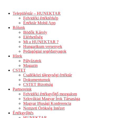
Ugrás
a
Településtár – HUNEKTAR
tartalomhoz
Felvidéki értéktérkép
Értéktár Mobil App
Rólunk
Bödők Károly
Elérhetőség
Mi a HUNEKTAR ?
Hungarikum versenyek
Pedagógiai segédanyagok
Hírek
Pályázatok
Magazin
CSTET
Csallóközi tájegységi értéktár
Dokumentumok
CSTET Bizottság
Partnereink
Felvidéki értékgyőjtő mozgalom
Szlovákiai Magyar Írok Társasága
Magyar Ifjusági Konferencia
Nemzeti Örökség Intézet
Értékgyűjtés
HUNEKTAR