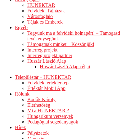
HUNEKTAR
Felvidéki Tájházak
Városfoglalo
Tájak és Emberek
Egyéb
Tegyünk ma a felvidéki holnapért! – Támogasd
tevékenységünk
Támogatnak minket – Köszönjük!
Interreg projekt
Interreg projekt partner
Huszár László Alap
Huszár László Alap céljai
Településtár – HUNEKTAR
Felvidéki értéktérkép
Értéktár Mobil App
Rólunk
Bödők Károly
Elérhetőség
Mi a HUNEKTAR ?
Hungarikum versenyek
Pedagógiai segédanyagok
Hírek
Pályázatok
Magazin