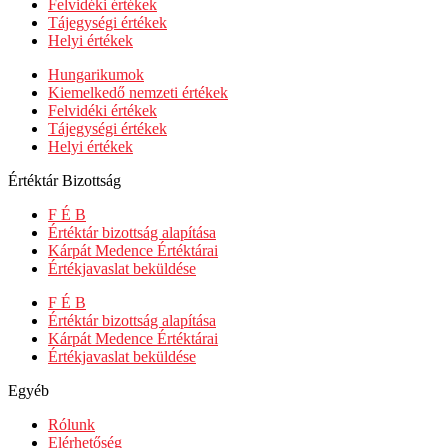
Felvidéki értékek
Tájegységi értékek
Helyi értékek
Hungarikumok
Kiemelkedő nemzeti értékek
Felvidéki értékek
Tájegységi értékek
Helyi értékek
Értéktár Bizottság
F É B
Értéktár bizottság alapítása
Kárpát Medence Értéktárai
Értékjavaslat beküldése
F É B
Értéktár bizottság alapítása
Kárpát Medence Értéktárai
Értékjavaslat beküldése
Egyéb
Rólunk
Elérhetőség