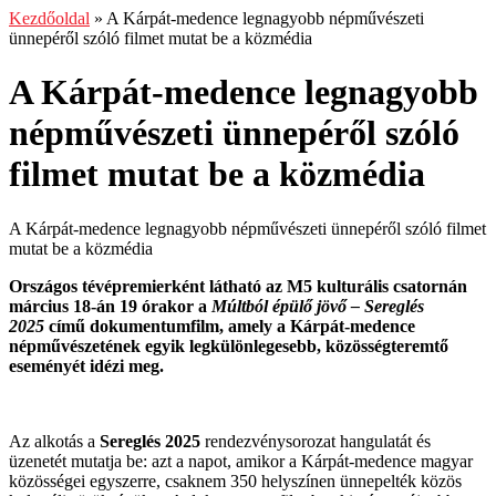
Kezdőoldal
»
A Kárpát-medence legnagyobb népművészeti
ünnepéről szóló filmet mutat be a közmédia
A Kárpát-medence legnagyobb
népművészeti ünnepéről szóló
filmet mutat be a közmédia
A Kárpát-medence legnagyobb népművészeti ünnepéről szóló filmet
mutat be a közmédia
Országos tévépremierként látható az M5 kulturális csatornán
március 18-án 19 órakor a
Múltból épülő jövő – Sereglés
2025
című dokumentumfilm, amely a Kárpát-medence
népművészetének egyik legkülönlegesebb, közösségteremtő
eseményét idézi meg.
Az alkotás a
Sereglés 2025
rendezvénysorozat hangulatát és
üzenetét mutatja be: azt a napot, amikor a Kárpát-medence magyar
közösségei egyszerre, csaknem 350 helyszínen ünnepelték közös