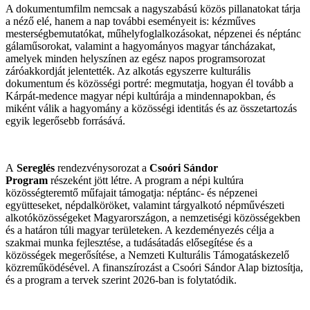
A dokumentumfilm nemcsak a nagyszabású közös pillanatokat tárja
a néző elé, hanem a nap további eseményeit is: kézműves
mesterségbemutatókat, műhelyfoglalkozásokat, népzenei és néptánc
gálaműsorokat, valamint a hagyományos magyar táncházakat,
amelyek minden helyszínen az egész napos programsorozat
záróakkordját jelentették. Az alkotás egyszerre kulturális
dokumentum és közösségi portré: megmutatja, hogyan él tovább a
Kárpát-medence magyar népi kultúrája a mindennapokban, és
miként válik a hagyomány a közösségi identitás és az összetartozás
egyik legerősebb forrásává.
A
Sereglés
rendezvénysorozat a
Csoóri Sándor
Program
részeként jött létre. A program a népi kultúra
közösségteremtő műfajait támogatja: néptánc- és népzenei
együtteseket, népdalköröket, valamint tárgyalkotó népművészeti
alkotóközösségeket Magyarországon, a nemzetiségi közösségekben
és a határon túli magyar területeken. A kezdeményezés célja a
szakmai munka fejlesztése, a tudásátadás elősegítése és a
közösségek megerősítése, a Nemzeti Kulturális Támogatáskezelő
közreműködésével. A finanszírozást a Csoóri Sándor Alap biztosítja,
és a program a tervek szerint 2026-ban is folytatódik.