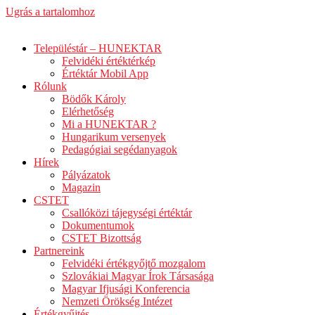
Ugrás a tartalomhoz
Településtár – HUNEKTAR
Felvidéki értéktérkép
Értéktár Mobil App
Rólunk
Bödők Károly
Elérhetőség
Mi a HUNEKTAR ?
Hungarikum versenyek
Pedagógiai segédanyagok
Hírek
Pályázatok
Magazin
CSTET
Csallóközi tájegységi értéktár
Dokumentumok
CSTET Bizottság
Partnereink
Felvidéki értékgyőjtő mozgalom
Szlovákiai Magyar Írok Társasága
Magyar Ifjusági Konferencia
Nemzeti Örökség Intézet
Értékgyűjtés