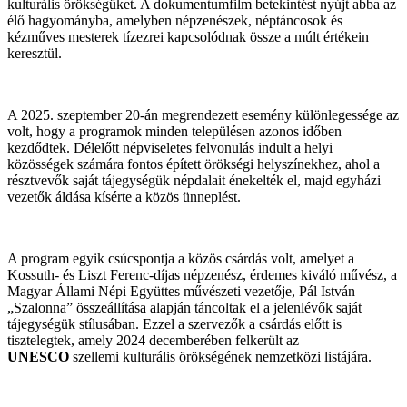
kulturális örökségüket. A dokumentumfilm betekintést nyújt abba az
élő hagyományba, amelyben népzenészek, néptáncosok és
kézműves mesterek tízezrei kapcsolódnak össze a múlt értékein
keresztül.
A 2025. szeptember 20-án megrendezett esemény különlegessége az
volt, hogy a programok minden településen azonos időben
kezdődtek. Délelőtt népviseletes felvonulás indult a helyi
közösségek számára fontos épített örökségi helyszínekhez, ahol a
résztvevők saját tájegységük népdalait énekelték el, majd egyházi
vezetők áldása kísérte a közös ünneplést.
A program egyik csúcspontja a közös csárdás volt, amelyet a
Kossuth- és Liszt Ferenc-díjas népzenész, érdemes kiváló művész, a
Magyar Állami Népi Együttes művészeti vezetője, Pál István
„Szalonna” összeállítása alapján táncoltak el a jelenlévők saját
tájegységük stílusában. Ezzel a szervezők a csárdás előtt is
tisztelegtek, amely 2024 decemberében felkerült az
UNESCO
szellemi kulturális örökségének nemzetközi listájára.