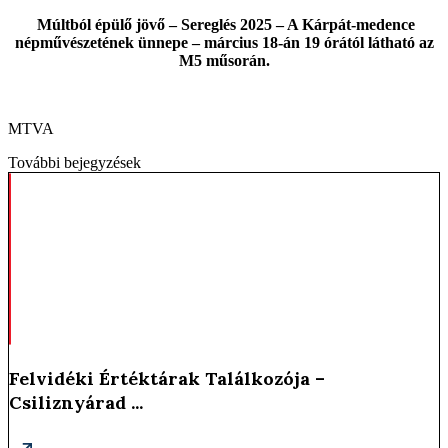
Múltból épülő jövő – Sereglés 2025 – A Kárpát-medence
népművészetének ünnepe – március 18-án 19 órától látható az
M5 műsorán.
MTVA
További bejegyzések
Felvidéki Értéktárak Találkozója –
Csiliznyárad ...