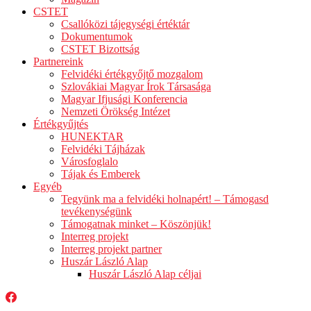
CSTET
Csallóközi tájegységi értéktár
Dokumentumok
CSTET Bizottság
Partnereink
Felvidéki értékgyőjtő mozgalom
Szlovákiai Magyar Írok Társasága
Magyar Ifjusági Konferencia
Nemzeti Örökség Intézet
Értékgyűjtés
HUNEKTAR
Felvidéki Tájházak
Városfoglalo
Tájak és Emberek
Egyéb
Tegyünk ma a felvidéki holnapért! – Támogasd
tevékenységünk
Támogatnak minket – Köszönjük!
Interreg projekt
Interreg projekt partner
Huszár László Alap
Huszár László Alap céljai