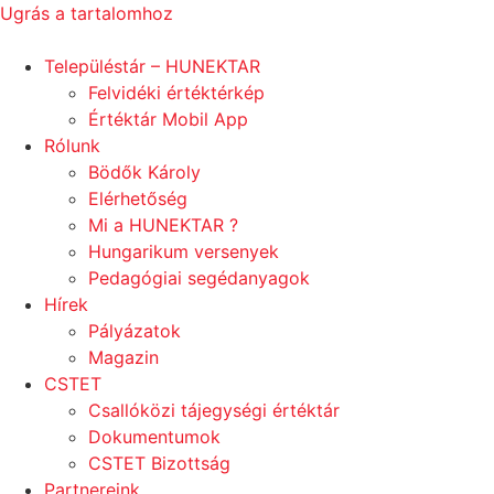
Ugrás a tartalomhoz
Településtár – HUNEKTAR
Felvidéki értéktérkép
Értéktár Mobil App
Rólunk
Bödők Károly
Elérhetőség
Mi a HUNEKTAR ?
Hungarikum versenyek
Pedagógiai segédanyagok
Hírek
Pályázatok
Magazin
CSTET
Csallóközi tájegységi értéktár
Dokumentumok
CSTET Bizottság
Partnereink