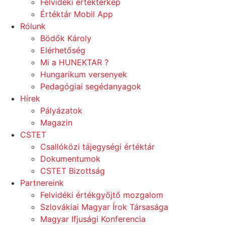
Felvidéki értéktérkép
Értéktár Mobil App
Rólunk
Bödők Károly
Elérhetőség
Mi a HUNEKTAR ?
Hungarikum versenyek
Pedagógiai segédanyagok
Hírek
Pályázatok
Magazin
CSTET
Csallóközi tájegységi értéktár
Dokumentumok
CSTET Bizottság
Partnereink
Felvidéki értékgyőjtő mozgalom
Szlovákiai Magyar Írok Társasága
Magyar Ifjusági Konferencia