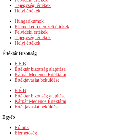
Tájegységi értékek
Helyi értékek
Hungarikumok
Kiemelkedő nemzeti értékek
Felvidéki értékek
Tájegységi értékek
Helyi értékek
Értéktár Bizottság
F É B
Értéktár bizottság alapítása
Kárpát Medence Értéktárai
Értékjavaslat beküldése
F É B
Értéktár bizottság alapítása
Kárpát Medence Értéktárai
Értékjavaslat beküldése
Egyéb
Rólunk
Elérhetőség