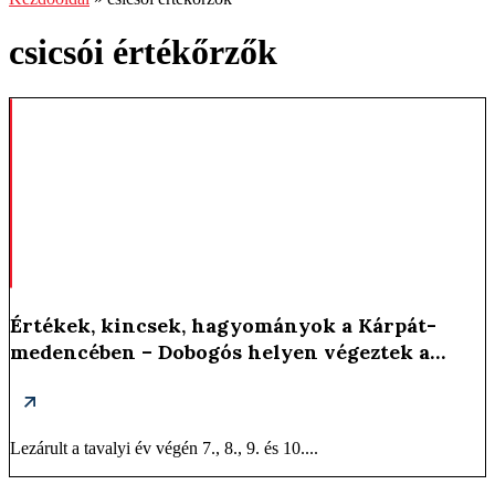
csicsói értékőrzők
Értékek, kincsek, hagyományok a Kárpát-
medencében – Dobogós helyen végeztek a
csicsóiak a 9. osztályos tanulók hungarikum
vetélkedőjén ...
Lezárult a tavalyi év végén 7., 8., 9. és 10....