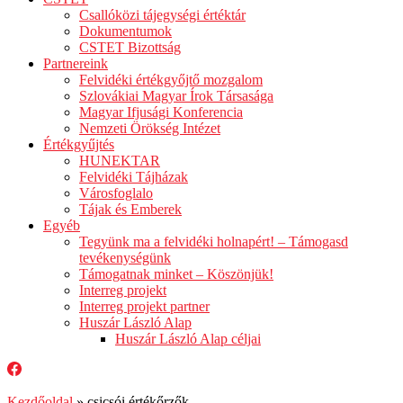
Csallóközi tájegységi értéktár
Dokumentumok
CSTET Bizottság
Partnereink
Felvidéki értékgyőjtő mozgalom
Szlovákiai Magyar Írok Társasága
Magyar Ifjusági Konferencia
Nemzeti Örökség Intézet
Értékgyűjtés
HUNEKTAR
Felvidéki Tájházak
Városfoglalo
Tájak és Emberek
Egyéb
Tegyünk ma a felvidéki holnapért! – Támogasd
tevékenységünk
Támogatnak minket – Köszönjük!
Interreg projekt
Interreg projekt partner
Huszár László Alap
Huszár László Alap céljai
Kezdőoldal
»
csicsói értékőrzők