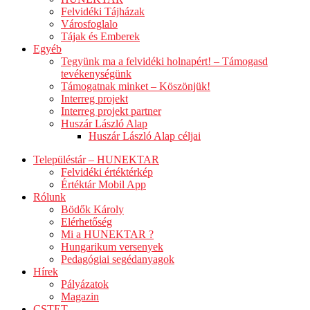
Felvidéki Tájházak
Városfoglalo
Tájak és Emberek
Egyéb
Tegyünk ma a felvidéki holnapért! – Támogasd
tevékenységünk
Támogatnak minket – Köszönjük!
Interreg projekt
Interreg projekt partner
Huszár László Alap
Huszár László Alap céljai
Településtár – HUNEKTAR
Felvidéki értéktérkép
Értéktár Mobil App
Rólunk
Bödők Károly
Elérhetőség
Mi a HUNEKTAR ?
Hungarikum versenyek
Pedagógiai segédanyagok
Hírek
Pályázatok
Magazin
CSTET