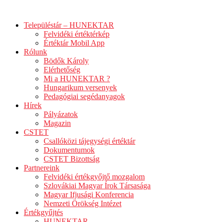
Ugrás
a
Településtár – HUNEKTAR
tartalomhoz
Felvidéki értéktérkép
Értéktár Mobil App
Rólunk
Bödők Károly
Elérhetőség
Mi a HUNEKTAR ?
Hungarikum versenyek
Pedagógiai segédanyagok
Hírek
Pályázatok
Magazin
CSTET
Csallóközi tájegységi értéktár
Dokumentumok
CSTET Bizottság
Partnereink
Felvidéki értékgyőjtő mozgalom
Szlovákiai Magyar Írok Társasága
Magyar Ifjusági Konferencia
Nemzeti Örökség Intézet
Értékgyűjtés
HUNEKTAR