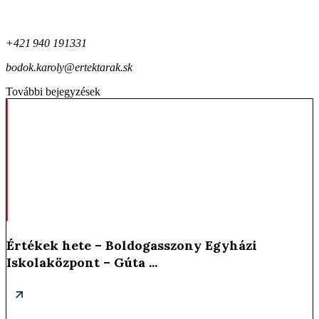
+421 940 191331
bodok.karoly@ertektarak.sk
További bejegyzések
Értékek hete – Boldogasszony Egyházi
Iskolaközpont – Gúta ...