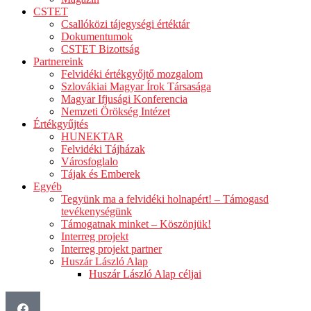
CSTET
Csallóközi tájegységi értéktár
Dokumentumok
CSTET Bizottság
Partnereink
Felvidéki értékgyőjtő mozgalom
Szlovákiai Magyar Írok Társasága
Magyar Ifjusági Konferencia
Nemzeti Örökség Intézet
Értékgyűjtés
HUNEKTAR
Felvidéki Tájházak
Városfoglalo
Tájak és Emberek
Egyéb
Tegyünk ma a felvidéki holnapért! – Támogasd
tevékenységünk
Támogatnak minket – Köszönjük!
Interreg projekt
Interreg projekt partner
Huszár László Alap
Huszár László Alap céljai