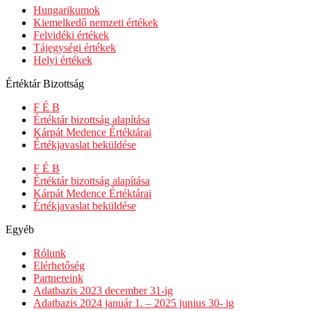
Hungarikumok
Kiemelkedő nemzeti értékek
Felvidéki értékek
Tájegységi értékek
Helyi értékek
Értéktár Bizottság
F É B
Értéktár bizottság alapítása
Kárpát Medence Értéktárai
Értékjavaslat beküldése
F É B
Értéktár bizottság alapítása
Kárpát Medence Értéktárai
Értékjavaslat beküldése
Egyéb
Rólunk
Elérhetőség
Partnereink
Adatbazis 2023 december 31-ig
Adatbazis 2024 január 1. – 2025 junius 30- ig