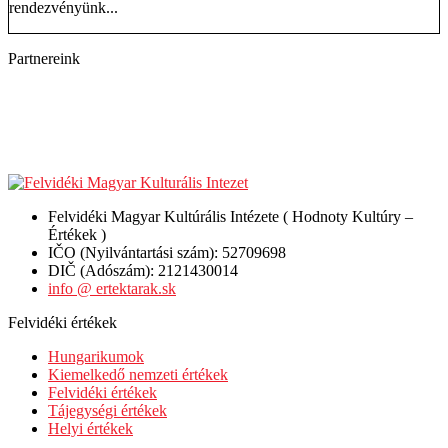
rendezvényünk...
Partnereink
Felvidéki Magyar Kultúrális Intézete ( Hodnoty Kultúry –
Értékek )
IČO (Nyilvántartási szám): 52709698
DIČ (Adószám): 2121430014
info @ ertektarak.sk
Felvidéki értékek
Hungarikumok
Kiemelkedő nemzeti értékek
Felvidéki értékek
Tájegységi értékek
Helyi értékek