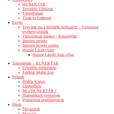
HUNEKTAR
Felvidéki Tájházak
Városfoglalo
Tájak és Emberek
Egyéb
Tegyünk ma a felvidéki holnapért! – Támogasd
tevékenységünk
Támogatnak minket – Köszönjük!
Interreg projekt
Interreg projekt partner
Huszár László Alap
Huszár László Alap céljai
Településtár – HUNEKTAR
Felvidéki értéktérkép
Értéktár Mobil App
Rólunk
Bödők Károly
Elérhetőség
Mi a HUNEKTAR ?
Hungarikum versenyek
Pedagógiai segédanyagok
Hírek
Pályázatok
Magazin