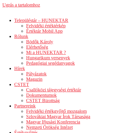
Ugrás a tartalomhoz
Településtár – HUNEKTAR
Felvidéki értéktérkép
Értéktár Mobil App
Rólunk
Bödők Károly
Elérhetőség
Mi a HUNEKTAR ?
Hungarikum versenyek
Pedagógiai segédanyagok
Hírek
Pályázatok
Magazin
CSTET
Csallóközi tájegységi értéktár
Dokumentumok
CSTET Bizottság
Partnereink
Felvidéki értékgyőjtő mozgalom
Szlovákiai Magyar Írok Társasága
Magyar Ifjusági Konferencia
Nemzeti Örökség Intézet
Értékgyűjtés