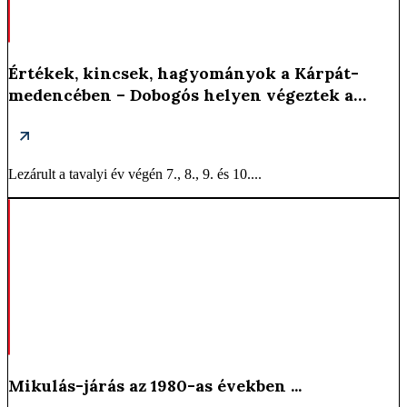
Értékek, kincsek, hagyományok a Kárpát-
medencében – Dobogós helyen végeztek a
csicsóiak a 9. osztályos tanulók hungarikum
vetélkedőjén ...
Lezárult a tavalyi év végén 7., 8., 9. és 10....
Mikulás-járás az 1980-as években ...