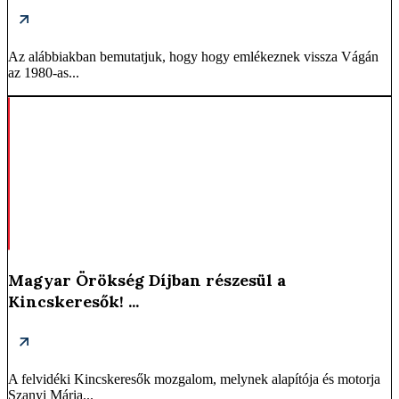
Az alábbiakban bemutatjuk, hogy hogy emlékeznek vissza Vágán
az 1980-as...
Magyar Örökség Díjban részesül a
Kincskeresők! ...
​A felvidéki Kincskeresők mozgalom, melynek alapítója és motorja
Szanyi Mária...