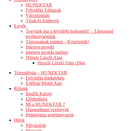
HUNEKTAR
Felvidéki Tájházak
Városfoglalo
Tájak és Emberek
Egyéb
Tegyünk ma a felvidéki holnapért! – Támogasd
tevékenységünk
Támogatnak minket – Köszönjük!
Interreg projekt
Interreg projekt partner
Huszár László Alap
Huszár László Alap céljai
Településtár – HUNEKTAR
Felvidéki értéktérkép
Értéktár Mobil App
Rólunk
Bödők Károly
Elérhetőség
Mi a HUNEKTAR ?
Hungarikum versenyek
Pedagógiai segédanyagok
Hírek
Pályázatok
Magazin