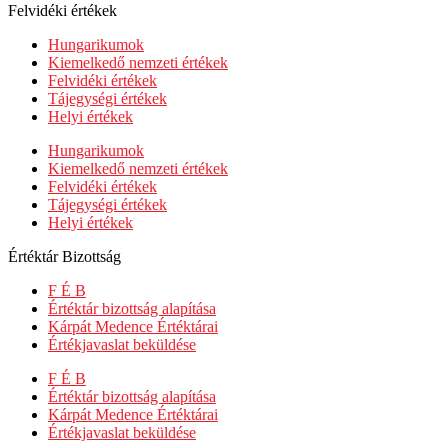
Felvidéki értékek
Hungarikumok
Kiemelkedő nemzeti értékek
Felvidéki értékek
Tájegységi értékek
Helyi értékek
Hungarikumok
Kiemelkedő nemzeti értékek
Felvidéki értékek
Tájegységi értékek
Helyi értékek
Értéktár Bizottság
F É B
Értéktár bizottság alapítása
Kárpát Medence Értéktárai
Értékjavaslat beküldése
F É B
Értéktár bizottság alapítása
Kárpát Medence Értéktárai
Értékjavaslat beküldése