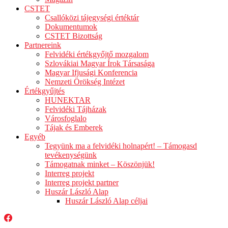
CSTET
Csallóközi tájegységi értéktár
Dokumentumok
CSTET Bizottság
Partnereink
Felvidéki értékgyőjtő mozgalom
Szlovákiai Magyar Írok Társasága
Magyar Ifjusági Konferencia
Nemzeti Örökség Intézet
Értékgyűjtés
HUNEKTAR
Felvidéki Tájházak
Városfoglalo
Tájak és Emberek
Egyéb
Tegyünk ma a felvidéki holnapért! – Támogasd
tevékenységünk
Támogatnak minket – Köszönjük!
Interreg projekt
Interreg projekt partner
Huszár László Alap
Huszár László Alap céljai