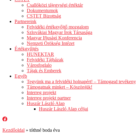
Csallóközi tájegységi értéktár
Dokumentumok
CSTET Bizottság
Partnereink
Felvidéki értékgyőjtő mozgalom
Szlovákiai Magyar Írok Társasága
Magyar Ifjusági Konferencia
Nemzeti Örökség Intézet
Értékgyűjtés
HUNEKTAR
Felvidéki Tájházak
Városfoglalo
Tájak és Emberek
Egyéb
Tegyünk ma a felvidéki holnapért! – Támogasd tevéken
Támogatnak minket – Köszönjük!
Interreg projekt
Interreg projekt partner
Huszár László Alap
Huszár László Alap céljai
Kezdőoldal
»
tóthné boda éva