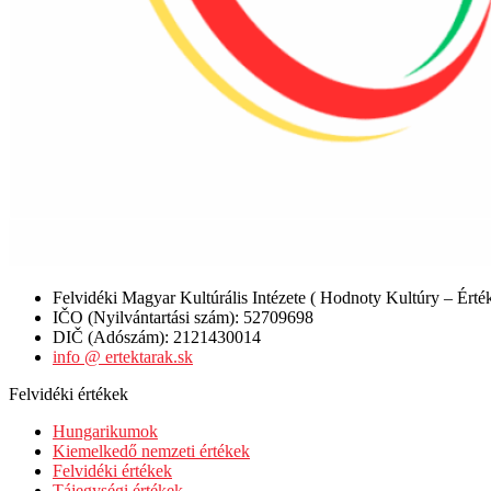
Felvidéki Magyar Kultúrális Intézete ( Hodnoty Kultúry – Érté
IČO (Nyilvántartási szám): 52709698
DIČ (Adószám): 2121430014
info @ ertektarak.sk
Felvidéki értékek
Hungarikumok
Kiemelkedő nemzeti értékek
Felvidéki értékek
Tájegységi értékek