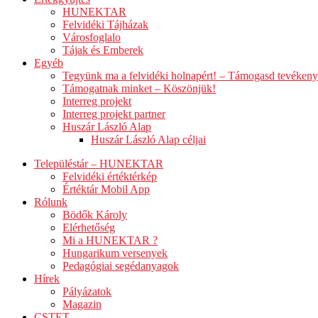
HUNEKTAR
Felvidéki Tájházak
Városfoglalo
Tájak és Emberek
Egyéb
Tegyünk ma a felvidéki holnapért! – Támogasd tevéken
Támogatnak minket – Köszönjük!
Interreg projekt
Interreg projekt partner
Huszár László Alap
Huszár László Alap céljai
Településtár – HUNEKTAR
Felvidéki értéktérkép
Értéktár Mobil App
Rólunk
Bödők Károly
Elérhetőség
Mi a HUNEKTAR ?
Hungarikum versenyek
Pedagógiai segédanyagok
Hírek
Pályázatok
Magazin
CSTET