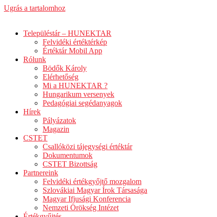
Ugrás a tartalomhoz
Településtár – HUNEKTAR
Felvidéki értéktérkép
Értéktár Mobil App
Rólunk
Bödők Károly
Elérhetőség
Mi a HUNEKTAR ?
Hungarikum versenyek
Pedagógiai segédanyagok
Hírek
Pályázatok
Magazin
CSTET
Csallóközi tájegységi értéktár
Dokumentumok
CSTET Bizottság
Partnereink
Felvidéki értékgyőjtő mozgalom
Szlovákiai Magyar Írok Társasága
Magyar Ifjusági Konferencia
Nemzeti Örökség Intézet
Értékgyűjtés