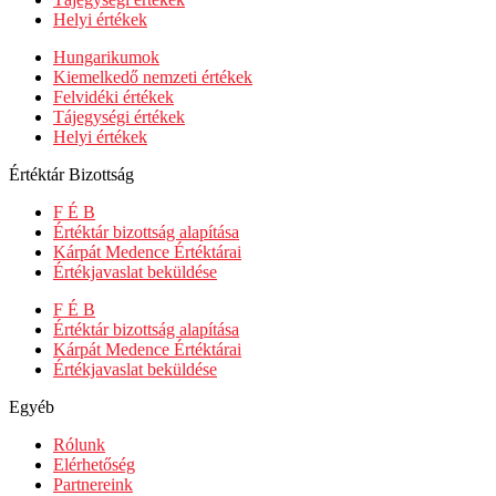
Helyi értékek
Hungarikumok
Kiemelkedő nemzeti értékek
Felvidéki értékek
Tájegységi értékek
Helyi értékek
Értéktár Bizottság
F É B
Értéktár bizottság alapítása
Kárpát Medence Értéktárai
Értékjavaslat beküldése
F É B
Értéktár bizottság alapítása
Kárpát Medence Értéktárai
Értékjavaslat beküldése
Egyéb
Rólunk
Elérhetőség
Partnereink