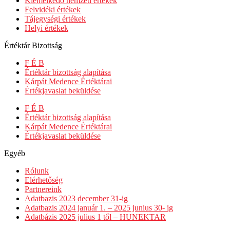
Kiemelkedő nemzeti értékek
Felvidéki értékek
Tájegységi értékek
Helyi értékek
Értéktár Bizottság
F É B
Értéktár bizottság alapítása
Kárpát Medence Értéktárai
Értékjavaslat beküldése
F É B
Értéktár bizottság alapítása
Kárpát Medence Értéktárai
Értékjavaslat beküldése
Egyéb
Rólunk
Elérhetőség
Partnereink
Adatbazis 2023 december 31-ig
Adatbazis 2024 január 1. – 2025 junius 30- ig
Adatbázis 2025 julius 1 től – HUNEKTAR