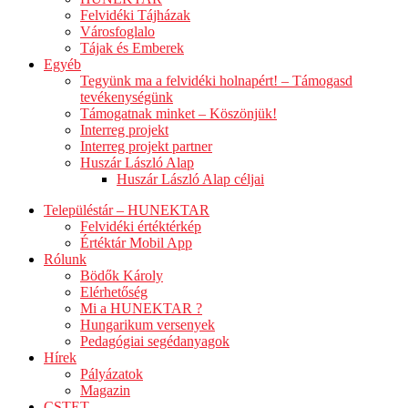
Felvidéki Tájházak
Városfoglalo
Tájak és Emberek
Egyéb
Tegyünk ma a felvidéki holnapért! – Támogasd
tevékenységünk
Támogatnak minket – Köszönjük!
Interreg projekt
Interreg projekt partner
Huszár László Alap
Huszár László Alap céljai
Településtár – HUNEKTAR
Felvidéki értéktérkép
Értéktár Mobil App
Rólunk
Bödők Károly
Elérhetőség
Mi a HUNEKTAR ?
Hungarikum versenyek
Pedagógiai segédanyagok
Hírek
Pályázatok
Magazin
CSTET