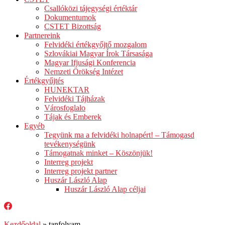
Csallóközi tájegységi értéktár
Dokumentumok
CSTET Bizottság
Partnereink
Felvidéki értékgyőjtő mozgalom
Szlovákiai Magyar Írok Társasága
Magyar Ifjusági Konferencia
Nemzeti Örökség Intézet
Értékgyűjtés
HUNEKTAR
Felvidéki Tájházak
Városfoglalo
Tájak és Emberek
Egyéb
Tegyünk ma a felvidéki holnapért! – Támogasd
tevékenységünk
Támogatnak minket – Köszönjük!
Interreg projekt
Interreg projekt partner
Huszár László Alap
Huszár László Alap céljai
Kezdőoldal
»
tanfolyam