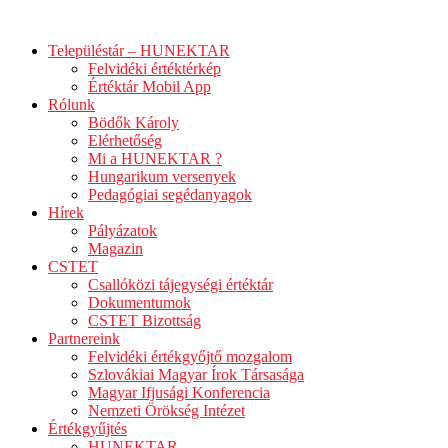
Ugrás
a
Településtár – HUNEKTAR
tartalomhoz
Felvidéki értéktérkép
Értéktár Mobil App
Rólunk
Bödők Károly
Elérhetőség
Mi a HUNEKTAR ?
Hungarikum versenyek
Pedagógiai segédanyagok
Hírek
Pályázatok
Magazin
CSTET
Csallóközi tájegységi értéktár
Dokumentumok
CSTET Bizottság
Partnereink
Felvidéki értékgyőjtő mozgalom
Szlovákiai Magyar Írok Társasága
Magyar Ifjusági Konferencia
Nemzeti Örökség Intézet
Értékgyűjtés
HUNEKTAR