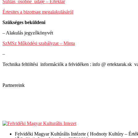
Súhlas_osobne_udaje – Ertektar
Értesites a bizottsag megalakulásáról
Szükséges beküldeni
– Alakulás jegyzőkönyvét
SzMSz Működési szabályzat – Minta
–
Technika feltöltési információk a felvidéken : info @ ertektarak.sk
Partnereink
Felvidéki Magyar Kultúrális Intézete ( Hodnoty Kultúry – Érté