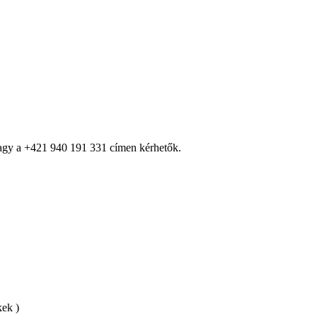
 vagy a +421 940 191 331 címen kérhetők.
kek )