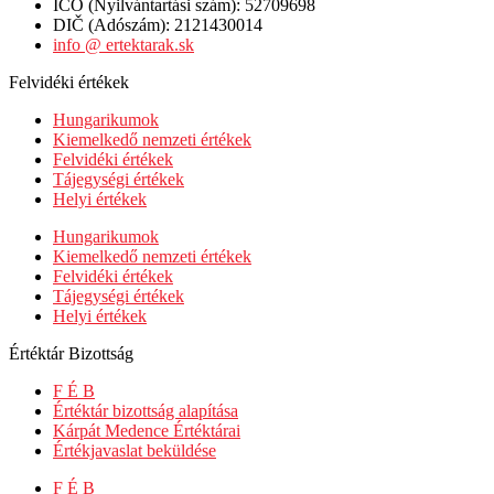
IČO (Nyilvántartási szám): 52709698
DIČ (Adószám): 2121430014
info @ ertektarak.sk
Felvidéki értékek
Hungarikumok
Kiemelkedő nemzeti értékek
Felvidéki értékek
Tájegységi értékek
Helyi értékek
Hungarikumok
Kiemelkedő nemzeti értékek
Felvidéki értékek
Tájegységi értékek
Helyi értékek
Értéktár Bizottság
F É B
Értéktár bizottság alapítása
Kárpát Medence Értéktárai
Értékjavaslat beküldése
F É B