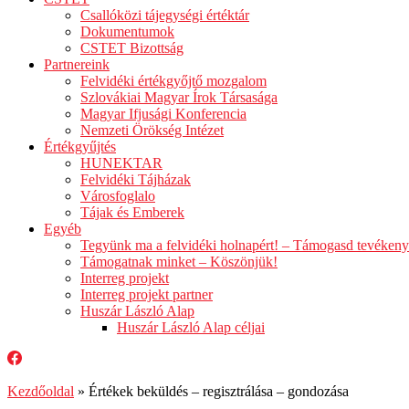
Csallóközi tájegységi értéktár
Dokumentumok
CSTET Bizottság
Partnereink
Felvidéki értékgyőjtő mozgalom
Szlovákiai Magyar Írok Társasága
Magyar Ifjusági Konferencia
Nemzeti Örökség Intézet
Értékgyűjtés
HUNEKTAR
Felvidéki Tájházak
Városfoglalo
Tájak és Emberek
Egyéb
Tegyünk ma a felvidéki holnapért! – Támogasd tevéken
Támogatnak minket – Köszönjük!
Interreg projekt
Interreg projekt partner
Huszár László Alap
Huszár László Alap céljai
Kezdőoldal
»
Értékek beküldés – regisztrálása – gondozása