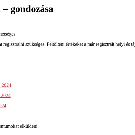
a – gondozása
hetséges.
egisztralni szükséges. Feltölteni értékeket a már regisztrált helyi és tá
2024
2024
024
mentumokat elküldeni: