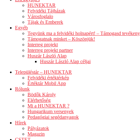
HUNEKTAR
Felvidéki Tájházak
Városfoglalo
Tájak és Emberek
Egyéb
Tegyünk ma a felvidéki holnapért! – Támogasd tevéken
Támogatnak minket – Köszönjük!
Interreg projekt
Interreg projekt partner
Huszár László Alap
Huszár László Alap céljai
Településtár – HUNEKTAR
Felvidéki értéktérkép
Értéktár Mobil App
Rólunk
Bödők Károly
Elérhetőség
Mi a HUNEKTAR ?
Hungarikum versenyek
Pedagógiai segédanyagok
Hírek
Pályázatok
Magazin
CSTET