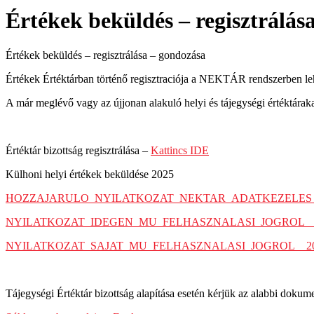
Értékek beküldés – regisztrálás
Értékek beküldés – regisztrálása – gondozása
Értékek Értéktárban történő regisztraciója a NEKTÁR rendszerben le
A már meglévő vagy az újjonan alakuló helyi és tájegységi értéktárakat r
Értéktár bizottság regisztrálása –
Kattincs IDE
Külhoni helyi értékek beküldése 2025
HOZZAJARULO_NYILATKOZAT_NEKTAR_ADATKEZELES_
NYILATKOZAT_IDEGEN_MU_FELHASZNALASI_JOGROL__
NYILATKOZAT_SAJAT_MU_FELHASZNALASI_JOGROL__2
Tájegységi Értéktár bizottság alapítása esetén kérjük az alabbi doku