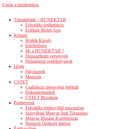
Ugrás a tartalomhoz
Településtár – HUNEKTAR
Felvidéki értéktérkép
Értéktár Mobil App
Rólunk
Bödők Károly
Elérhetőség
Mi a HUNEKTAR ?
Hungarikum versenyek
Pedagógiai segédanyagok
Hírek
Pályázatok
Magazin
CSTET
Csallóközi tájegységi értéktár
Dokumentumok
CSTET Bizottság
Partnereink
Felvidéki értékgyőjtő mozgalom
Szlovákiai Magyar Írok Társasága
Magyar Ifjusági Konferencia
Nemzeti Örökség Intézet
Értékgyűjtés