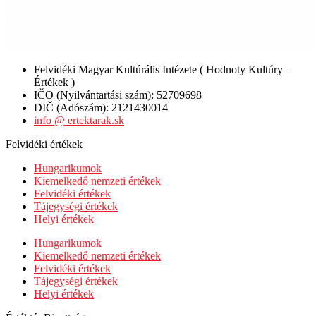
Felvidéki Magyar Kultúrális Intézete ( Hodnoty Kultúry –
Értékek )
IČO (Nyilvántartási szám): 52709698
DIČ (Adószám): 2121430014
info @ ertektarak.sk
Felvidéki értékek
Hungarikumok
Kiemelkedő nemzeti értékek
Felvidéki értékek
Tájegységi értékek
Helyi értékek
Hungarikumok
Kiemelkedő nemzeti értékek
Felvidéki értékek
Tájegységi értékek
Helyi értékek