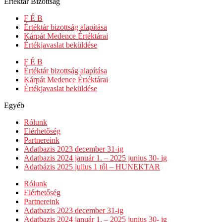
Értéktár Bizottság
F É B
Értéktár bizottság alapítása
Kárpát Medence Értéktárai
Értékjavaslat beküldése
F É B
Értéktár bizottság alapítása
Kárpát Medence Értéktárai
Értékjavaslat beküldése
Egyéb
Rólunk
Elérhetőség
Partnereink
Adatbazis 2023 december 31-ig
Adatbazis 2024 január 1. – 2025 junius 30- ig
Adatbázis 2025 julius 1 től – HUNEKTAR
Rólunk
Elérhetőség
Partnereink
Adatbazis 2023 december 31-ig
Adatbazis 2024 január 1. – 2025 junius 30- ig