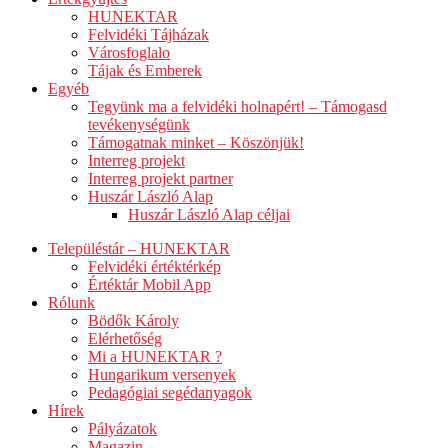
HUNEKTAR
Felvidéki Tájházak
Városfoglalo
Tájak és Emberek
Egyéb
Tegyünk ma a felvidéki holnapért! – Támogasd
tevékenységünk
Támogatnak minket – Köszönjük!
Interreg projekt
Interreg projekt partner
Huszár László Alap
Huszár László Alap céljai
Településtár – HUNEKTAR
Felvidéki értéktérkép
Értéktár Mobil App
Rólunk
Bödők Károly
Elérhetőség
Mi a HUNEKTAR ?
Hungarikum versenyek
Pedagógiai segédanyagok
Hírek
Pályázatok
Magazin