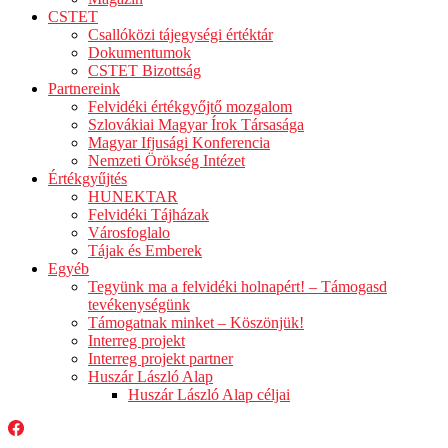
CSTET
Csallóközi tájegységi értéktár
Dokumentumok
CSTET Bizottság
Partnereink
Felvidéki értékgyőjtő mozgalom
Szlovákiai Magyar Írok Társasága
Magyar Ifjusági Konferencia
Nemzeti Örökség Intézet
Értékgyűjtés
HUNEKTAR
Felvidéki Tájházak
Városfoglalo
Tájak és Emberek
Egyéb
Tegyünk ma a felvidéki holnapért! – Támogasd
tevékenységünk
Támogatnak minket – Köszönjük!
Interreg projekt
Interreg projekt partner
Huszár László Alap
Huszár László Alap céljai