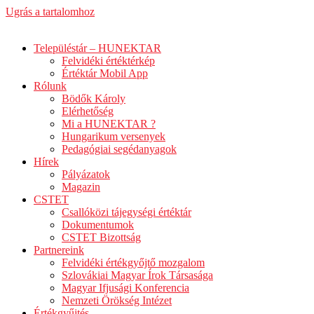
Ugrás a tartalomhoz
Településtár – HUNEKTAR
Felvidéki értéktérkép
Értéktár Mobil App
Rólunk
Bödők Károly
Elérhetőség
Mi a HUNEKTAR ?
Hungarikum versenyek
Pedagógiai segédanyagok
Hírek
Pályázatok
Magazin
CSTET
Csallóközi tájegységi értéktár
Dokumentumok
CSTET Bizottság
Partnereink
Felvidéki értékgyőjtő mozgalom
Szlovákiai Magyar Írok Társasága
Magyar Ifjusági Konferencia
Nemzeti Örökség Intézet
Értékgyűjtés