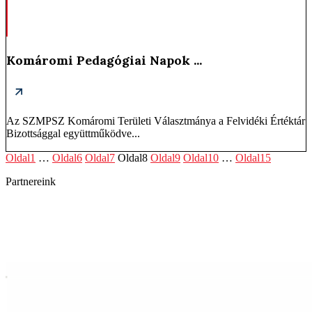
Komáromi Pedagógiai Napok ...
Az SZMPSZ Komáromi Területi Választmánya a Felvidéki Értéktár
Bizottsággal együttműködve...
Oldal
1
…
Oldal
6
Oldal
7
Oldal
8
Oldal
9
Oldal
10
…
Oldal
15
Partnereink