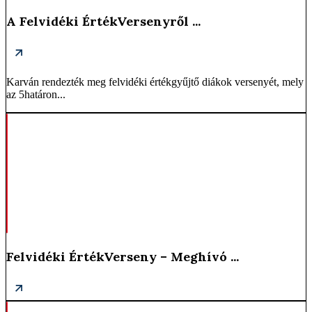
A Felvidéki ÉrtékVersenyről ...
Karván rendezték meg felvidéki értékgyűjtő diákok versenyét, mely
az 5határon...
Felvidéki ÉrtékVerseny – Meghívó ...